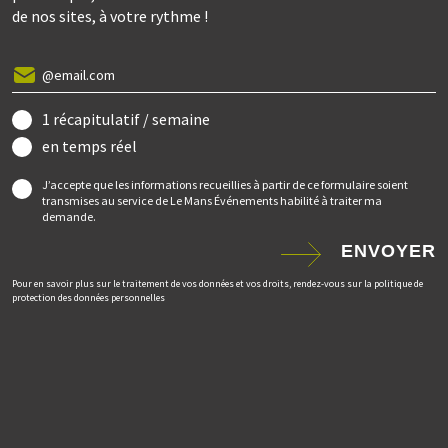
de nos sites, à votre rythme !
1 récapitulatif / semaine
en temps réel
J’accepte que les informations recueillies à partir de ce formulaire soient
transmises au service de Le Mans Événements habilité à traiter ma
demande.
ENVOYER
Pour en savoir plus sur le traitement de vos données et vos droits, rendez-vous sur la politique de
protection des données personnelles