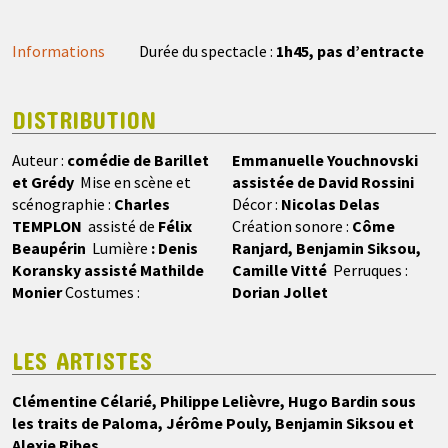
Informations
Durée du spectacle :
1h45, pas d’entracte
DISTRIBUTION
Auteur :
comédie de Barillet
Emmanuelle Youchnovski
et Grédy
Mise en scène et
assistée de David Rossini
scénographie :
Charles
Décor :
Nicolas Delas
TEMPLON
assisté de
Félix
Création sonore :
Côme
Beaupérin
Lumière
: Denis
Ranjard, Benjamin Siksou,
Koransky assisté Mathilde
Camille Vitté
Perruques :
Monier
Costumes :
Dorian Jollet
LES ARTISTES
Clémentine Célarié, Philippe Lelièvre, Hugo Bardin sous
les traits de Paloma, Jérôme Pouly, Benjamin Siksou et
Alexie Ribes