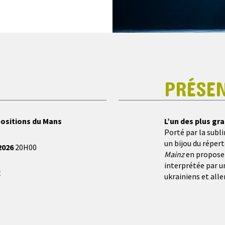
PRÉSE
positions du Mans
L’un des plus gr
Porté par la subl
un bijou du répert
2026
20H00
Mainz
en propose 
interprétée par u
€
ukrainiens et all