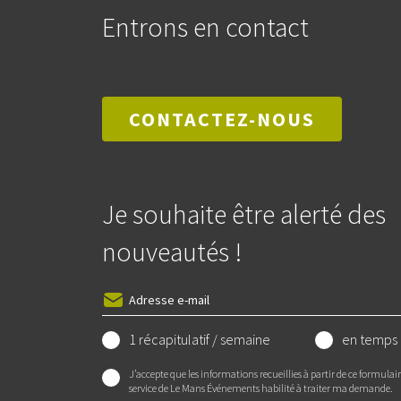
Entrons en contact
CONTACTEZ-NOUS
Je souhaite être alerté des
nouveautés !
1 récapitulatif / semaine
en temps 
J’accepte que les informations recueillies à partir de ce formulai
service de Le Mans Événements habilité à traiter ma demande.