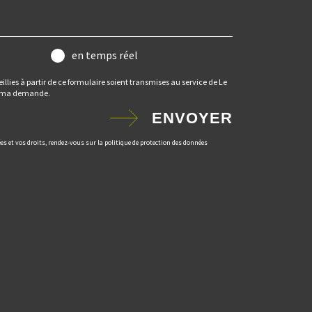
en temps réel
illies à partir de ce formulaire soient transmises au service de Le
er ma demande.
ENVOYER
es et vos droits, rendez-vous sur la politique de protection des données