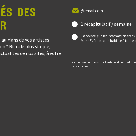
ÉS DES
IR
1 récapitulatif / semaine
J’accepte que les informations recue
 au Mans de vos artistes
Mans Événements habilité à trait
on ? Rien de plus simple,
actualités de nos sites, à votre
Pour en savoir plus sur le traitement de vos donné
personnelles