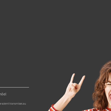
réel
re soient transmises au