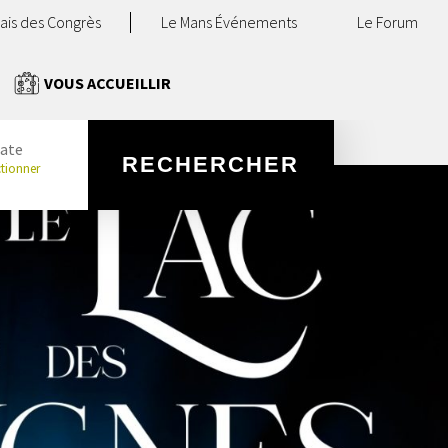
lais des Congrès
Le Mans Événements
Le Forum
VOUS ACCUEILLIR
ate
RECHERCHER
ctionner