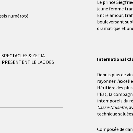
Le prince Siegfri
jeune femme trans
Entre amour, tra
assis numéroté
bouleversant subl
dramatique et une
 SPECTACLES & ZETIA
International Cl
 PRESENTENT LE LAC DES
Depuis plus de vi
rayonner l’excell
Héritière des plu
l’Est, la compagn
intemporels du ré
Casse-Noisette
, a
technique saluées 
Composée de danse