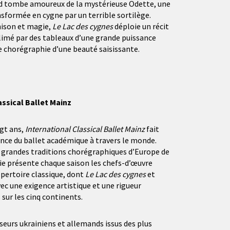
ed tombe amoureux de la mystérieuse Odette, une
formée en cygne par un terrible sortilège.
hison et magie,
Le Lac des cygnes
déploie un récit
imé par des tableaux d’une grande puissance
 chorégraphie d’une beauté saisissante.
assical Ballet Mainz
ngt ans,
International Classical Ballet Mainz
fait
ence du ballet académique à travers le monde.
s grandes traditions chorégraphiques d’Europe de
ie présente chaque saison les chefs-d’œuvre
pertoire classique, dont
Le Lac des cygnes
et
vec une exigence artistique et une rigueur
sur les cinq continents.
urs ukrainiens et allemands issus des plus